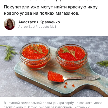
Покупатели уже могут найти красную икру
нового улова на полках магазинов.
Анастасия Кравченко
Автор BestProducts Mail
В крупной федеральной рознице икра горбуши свежего улова
стоит около 15,8 тыс. рублей за килограмм
источник: