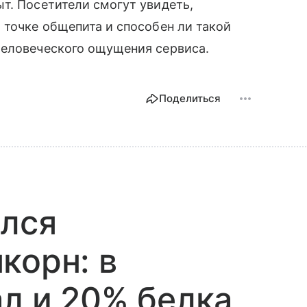
т. Посетители смогут увидеть,
 точке общепита и способен ли такой
человеческого ощущения сервиса.
Поделиться
ился
корн: в
ал и 20% белка