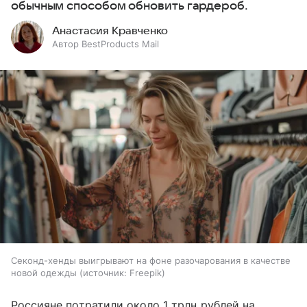
обычным способом обновить гардероб.
Анастасия Кравченко
Автор BestProducts Mail
Секонд-хенды выигрывают на фоне разочарования в качестве
новой одежды
источник:
Freepik
Россияне потратили около 1 трлн рублей на