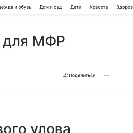
ежда и обувь
Дом и сад
Дети
Красота
Здоров
ч для МФР
Поделиться
вого улова