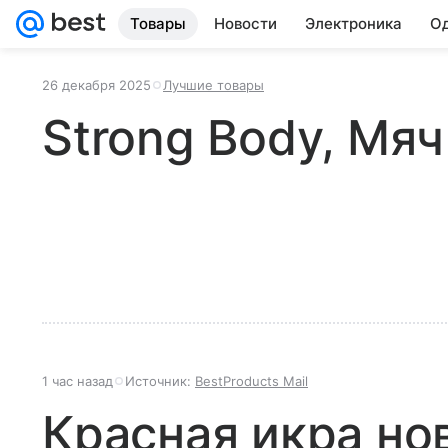
Товары
Новости
Электроника
Од
26 декабря 2025
Лучшие товары
Strong Body, Мя
1 час назад
Источник:
BestProducts Mail
Красная икра но