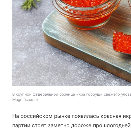
В крупной федеральной рознице икра горбуши свежего улова 
Magnific.com
На российском рынке появилась красная икр
партии стоят заметно дороже прошлогодне