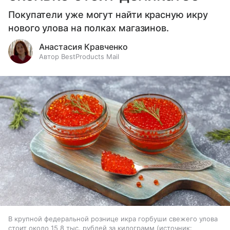
Покупатели уже могут найти красную икру
нового улова на полках магазинов.
Анастасия Кравченко
Автор BestProducts Mail
В крупной федеральной рознице икра горбуши свежего улова
стоит около 15,8 тыс. рублей за килограмм
источник: