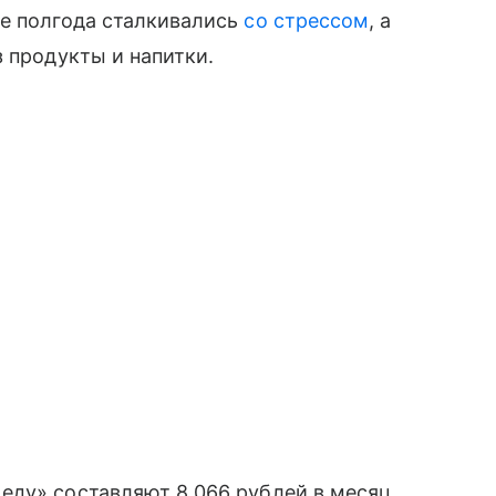
ие полгода сталкивались
со стрессом
, а
з продукты и напитки.
еду» составляют 8 066 рублей в месяц.