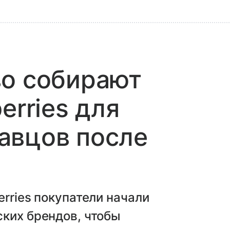
во собирают
erries для
авцов после
rries покупатели начали
ких брендов, чтобы