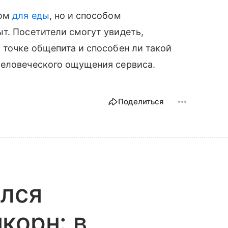
том
для еды
, но и способом
т. Посетители смогут увидеть,
 точке общепита и способен ли такой
человеческого ощущения сервиса.
Поделиться
ился
корн: в