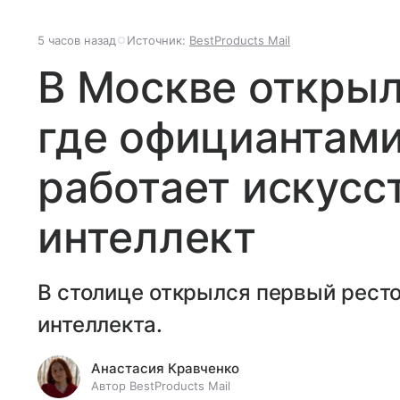
5 часов назад
Источник:
BestProducts Mail
В Москве открыл
где официантами
работает искусс
интеллект
В столице открылся первый ресто
интеллекта.
Анастасия Кравченко
Автор BestProducts Mail