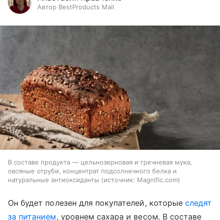
Автор BestProducts Mail
В составе продукта — цельнозерновая и гречневая мука,
овсяные отруби, концентрат подсолнечного белка и
натуральные антиоксиданты
источник:
Magnific.com
Он будет полезен для покупателей, которые
следят
за питанием
, уровнем сахара и весом. В составе