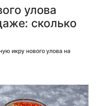
вого улова
даже: сколько
ную икру нового улова на