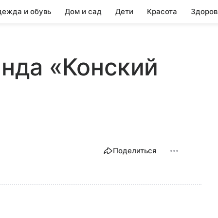
ежда и обувь
Дом и сад
Дети
Красота
Здоров
янда «Конский
Поделиться