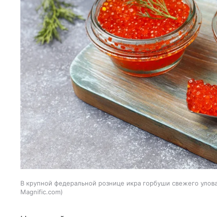
В крупной федеральной рознице икра горбуши свежего улова 
Magnific.com