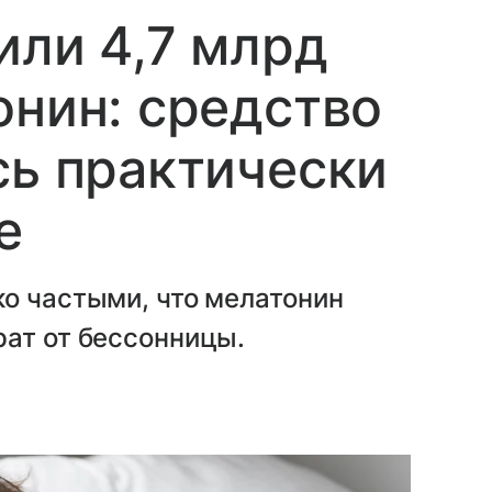
или 4,7 млрд
онин: средство
сь практически
е
о частыми, что мелатонин
рат от бессонницы.