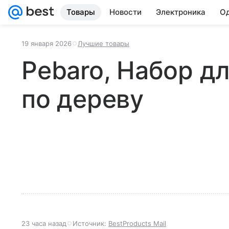
Товары
Новости
Электроника
Од
19 января 2026
Лучшие товары
Pebaro, Набор д
по дереву
23 часа назад
Источник:
BestProducts Mail