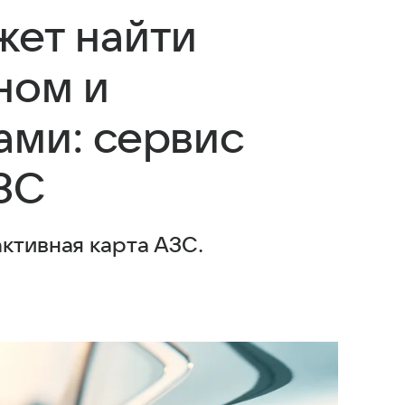
жет найти
ном и
ами: сервис
ЗС
ктивная карта АЗС.