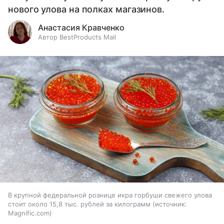
нового улова на полках магазинов.
Анастасия Кравченко
Автор BestProducts Mail
В крупной федеральной рознице икра горбуши свежего улова
стоит около 15,8 тыс. рублей за килограмм
источник:
Magnific.com