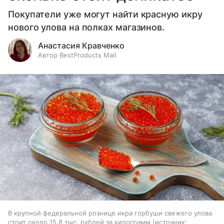
Покупатели уже могут найти красную икру
нового улова на полках магазинов.
Анастасия Кравченко
Автор BestProducts Mail
В крупной федеральной рознице икра горбуши свежего улова
стоит около 15,8 тыс. рублей за килограмм
источник: