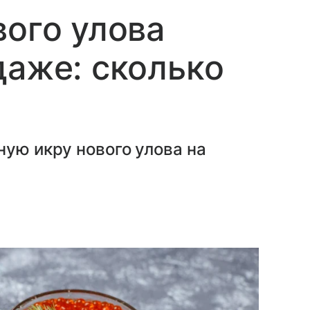
вого улова
даже: сколько
ную икру нового улова на