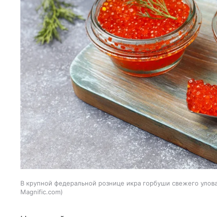
В крупной федеральной рознице икра горбуши свежего улова 
Magnific.com