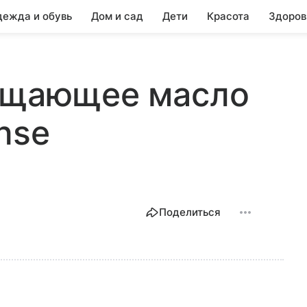
ежда и обувь
Дом и сад
Дети
Красота
Здоров
чищающее масло
nse
Поделиться