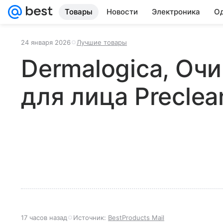
Товары
Новости
Электроника
Од
24 января 2026
Лучшие товары
Dermalogica, О
для лица Preclea
17 часов назад
Источник:
BestProducts Mail