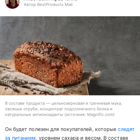
Автор BestProducts Mail
В составе продукта — цельнозерновая и гречневая мука,
овсяные отруби, концентрат подсолнечного белка и
натуральные антиоксиданты
источник:
Magnific.com
Он будет полезен для покупателей, которые
следят
за питанием
, уровнем сахара и весом. В составе