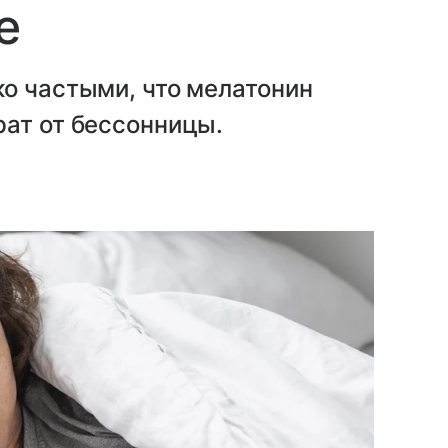
е
о частыми, что мелатонин
рат от бессонницы.