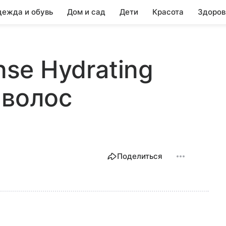
ежда и обувь
Дом и сад
Дети
Красота
Здоров
nse Hydrating
 волос
Поделиться