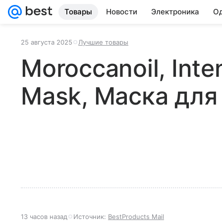
Товары
Новости
Электроника
Од
25 августа 2025
Лучшие товары
Moroccanoil, Inte
Mask, Маска для
13 часов назад
Источник:
BestProducts Mail