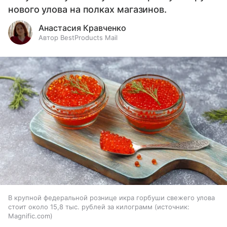
нового улова на полках магазинов.
Анастасия Кравченко
Автор BestProducts Mail
В крупной федеральной рознице икра горбуши свежего улова
стоит около 15,8 тыс. рублей за килограмм
источник:
Magnific.com