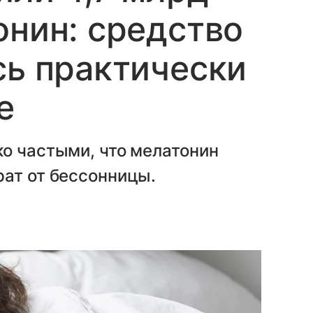
онин: средство
сь практически
е
о частыми, что мелатонин
рат от бессонницы.