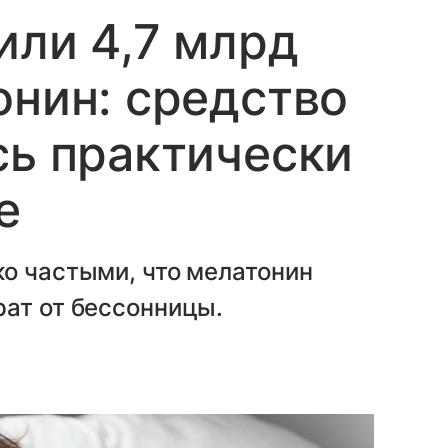
или 4,7 млрд
онин: средство
сь практически
е
о частыми, что мелатонин
рат от бессонницы.