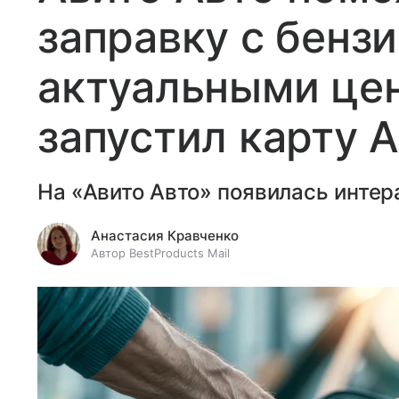
заправку с бенз
актуальными цен
запустил карту 
На «Авито Авто» появилась интер
Анастасия Кравченко
Автор BestProducts Mail