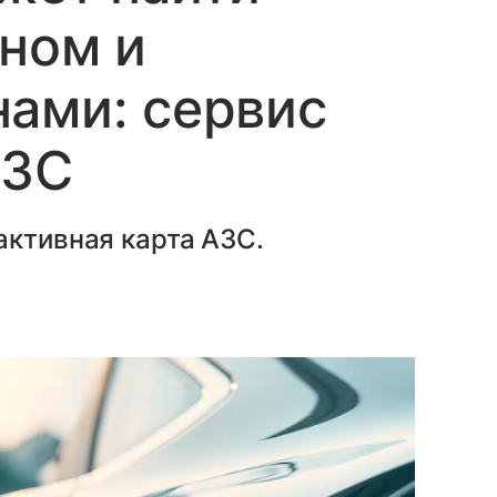
ином и
ами: сервис
АЗС
активная карта АЗС.