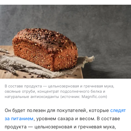
В составе продукта — цельнозерновая и гречневая мука,
овсяные отруби, концентрат подсолнечного белка и
натуральные антиоксиданты
источник:
Magnific.com
Он будет полезен для покупателей, которые
следят
за питанием
, уровнем сахара и весом. В составе
продукта — цельнозерновая и гречневая мука,