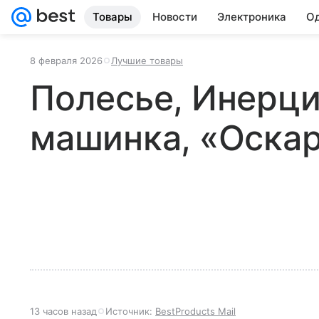
Товары
Новости
Электроника
Од
8 февраля 2026
Лучшие товары
Полесье, Инерц
машинка, «Оска
13 часов назад
Источник:
BestProducts Mail