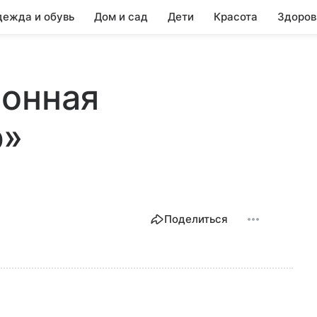
ежда и обувь
Дом и сад
Дети
Красота
Здоров
ионная
р»
Поделиться