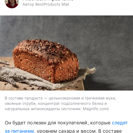
Автор BestProducts Mail
В составе продукта — цельнозерновая и гречневая мука,
овсяные отруби, концентрат подсолнечного белка и
натуральные антиоксиданты
источник:
Magnific.com
Он будет полезен для покупателей, которые
следят
за питанием
, уровнем сахара и весом. В составе