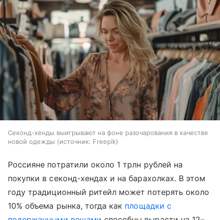
Секонд-хенды выигрывают на фоне разочарования в качестве
новой одежды
источник:
Freepik
Россияне потратили около 1 трлн рублей на
покупки в секонд-хендах и на барахолках. В этом
году традиционный ритейл может потерять около
10% объема рынка, тогда как
площадки с
подержанными вещами
способны вырасти на 12–