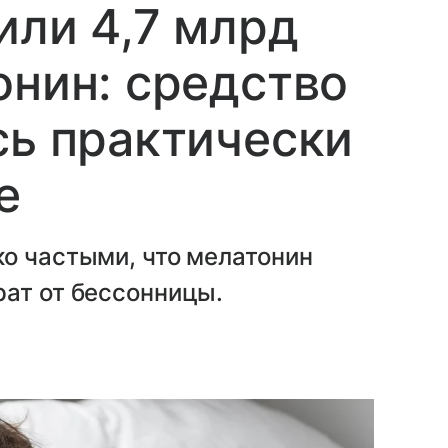
или 4,7 млрд
онин: средство
сь практически
е
о частыми, что мелатонин
рат от бессонницы.