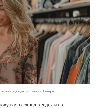
е новой одежды
источник:
Freepik
покупки в секонд-хендах и на