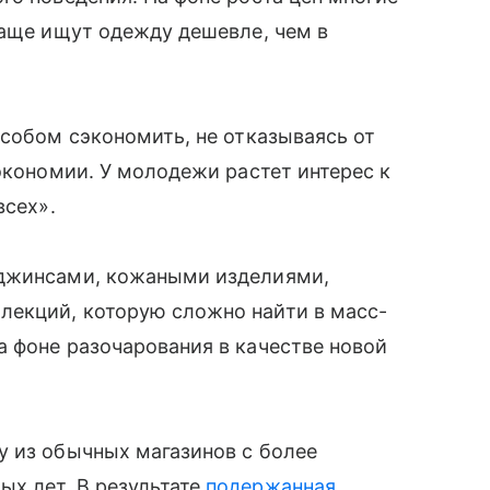
чаще ищут одежду дешевле, чем в
особом сэкономить, не отказываясь от
экономии. У молодежи растет интерес к
всех».
 джинсами, кожаными изделиями,
екций, которую сложно найти в масс-
 фоне разочарования в качестве новой
у из обычных магазинов с более
х лет. В результате
подержанная