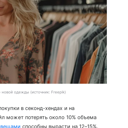
е новой одежды
источник:
Freepik
покупки в секонд-хендах и на
ейл может потерять около 10% объема
 вещами
способны вырасти на 12–15%.