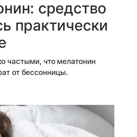
онин: средство
сь практически
е
о частыми, что мелатонин
рат от бессонницы.