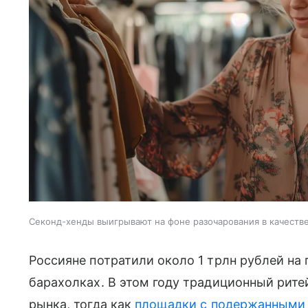
Секонд-хенды выигрывают на фоне разочарования в качеств
Россияне потратили около 1 трлн рублей на 
барахолках. В этом году традиционный рит
рынка, тогда как
площадки с подержанными