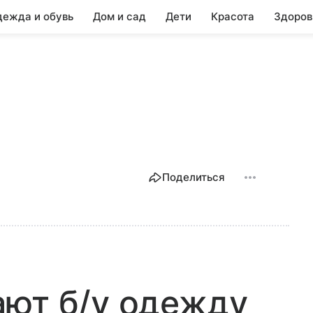
ежда и обувь
Дом и сад
Дети
Красота
Здоров
Поделиться
ают б/у одежду