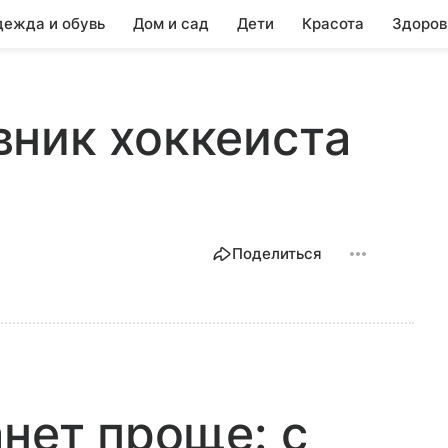
ежда и обувь
Дом и сад
Дети
Красота
Здоров
ник хоккеиста
Поделиться
анет проще: с