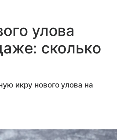
вого улова
даже: сколько
ную икру нового улова на