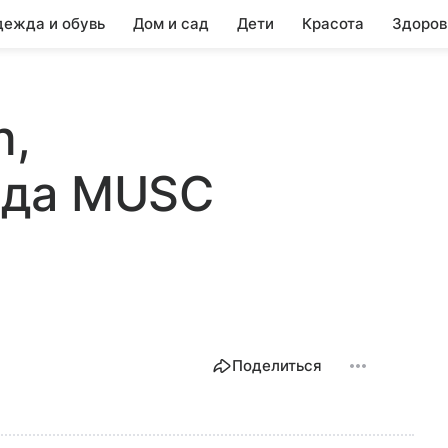
ежда и обувь
Дом и сад
Дети
Красота
Здоров
n,
ода MUSC
Поделиться