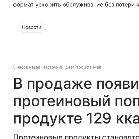
формат ускорить обслуживание без потери 
Новости
5 часов назад
Источник:
BestProducts Mail
В продаже появ
протеиновый поп
продукте 129 кк
Протеиновые продукты становятс