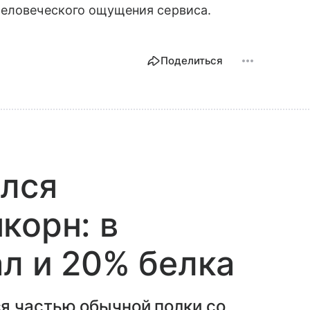
человеческого ощущения сервиса.
Поделиться
ился
корн: в
ал и 20% белка
я частью обычной полки со