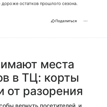
о дороже остатков прошлого сезона.
Поделиться
нимают места
в в ТЦ: корты
 от разорения
собы вернуть посетителей, и