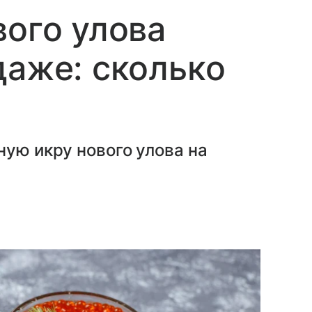
вого улова
даже: сколько
ную икру нового улова на