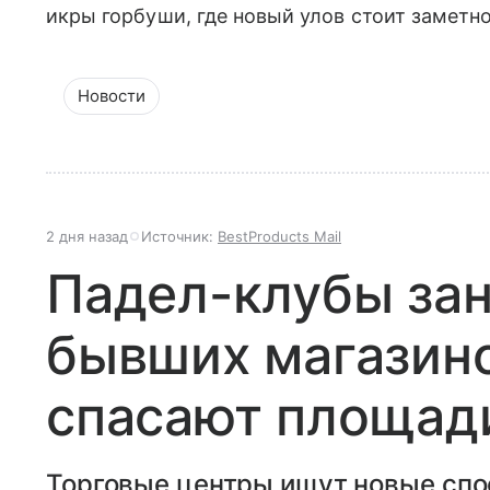
икры горбуши, где новый улов стоит заметн
Новости
2 дня назад
Источник:
BestProducts Mail
Падел-клубы за
бывших магазино
спасают площади
Торговые центры ищут новые спо