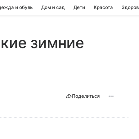
ежда и обувь
Дом и сад
Дети
Красота
Здоров
окие зимние
Поделиться