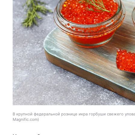
В крупной федеральной рознице икра горбуши свежего улова 
Magnific.com