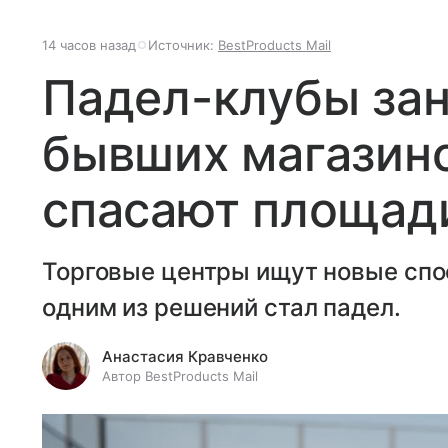
14 часов назад
Источник:
BestProducts Mail
Падел-клубы за
бывших магазино
спасают площади
Торговые центры ищут новые спо
одним из решений стал падел.
Анастасия Кравченко
Автор BestProducts Mail