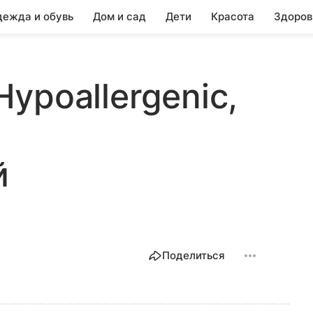
ежда и обувь
Дом и сад
Дети
Красота
Здоров
 Hypoallergenic,
й
Поделиться