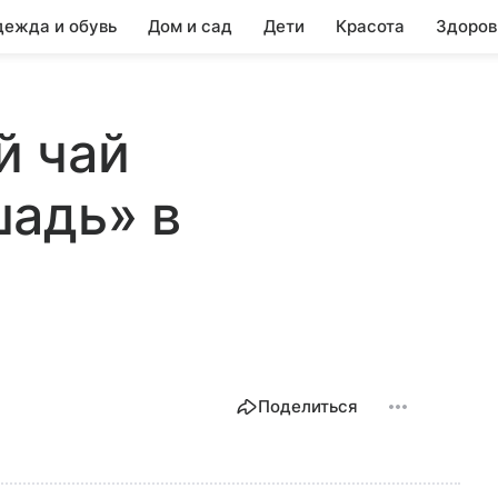
ежда и обувь
Дом и сад
Дети
Красота
Здоров
й чай
шадь» в
Поделиться