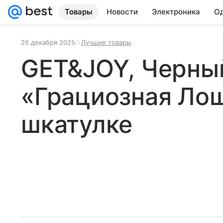
Товары
Новости
Электроника
Од
26 декабря 2025
Лучшие товары
GET&JOY, Черны
«Грациозная Ло
шкатулке