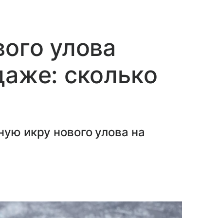
вого улова
даже: сколько
ную икру нового улова на