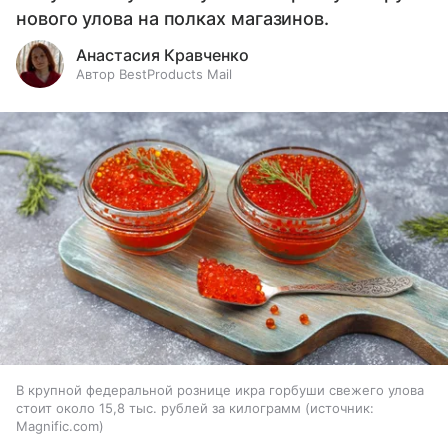
нового улова на полках магазинов.
Анастасия Кравченко
Автор BestProducts Mail
В крупной федеральной рознице икра горбуши свежего улова
стоит около 15,8 тыс. рублей за килограмм
источник:
Magnific.com