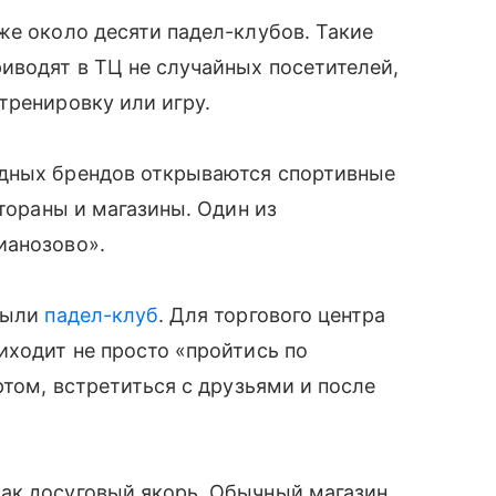
же около десяти падел-клубов. Такие
иводят в ТЦ не случайных посетителей,
тренировку или игру.
адных брендов открываются спортивные
стораны и магазины. Один из
ианозово».
крыли
падел-клуб
. Для торгового центра
иходит не просто «пройтись по
ртом, встретиться с друзьями и после
ак досуговый якорь. Обычный магазин