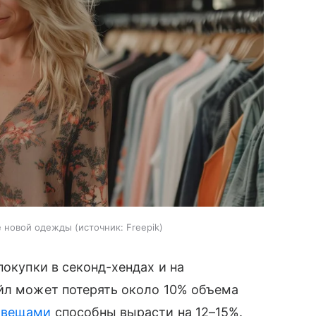
е новой одежды
источник:
Freepik
покупки в секонд-хендах и на
ейл может потерять около 10% объема
 вещами
способны вырасти на 12–15%.