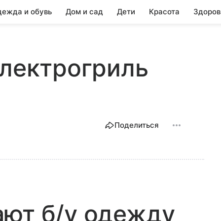
ежда и обувь
Дом и сад
Дети
Красота
Здоров
Электрогриль
Поделиться
ают б/у одежду