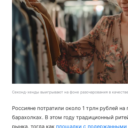
Секонд-хенды выигрывают на фоне разочарования в качеств
Россияне потратили около 1 трлн рублей на 
барахолках. В этом году традиционный рит
рынка, тогда как
площадки с подержанными