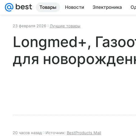
Товары
Новости
Электроника
Од
23 февраля 2026
Лучшие товары
Longmed+, Газоо
для новорожден
20 часов назад
Источник:
BestProducts Mail