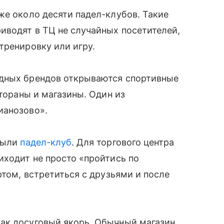
же около десяти падел-клубов. Такие
иводят в ТЦ не случайных посетителей,
тренировку или игру.
адных брендов открываются спортивные
стораны и магазины. Один из
ианозово».
крыли
падел-клуб
. Для торгового центра
иходит не просто «пройтись по
ртом, встретиться с друзьями и после
ак досуговый якорь. Обычный магазин