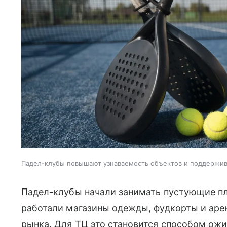
Падел-клубы повышают узнаваемость объектов и поддержи
Падел-клубы начали занимать пустующие пл
работали магазины одежды, фудкорты и аре
рынка. Для ТЦ это становится способом ожи