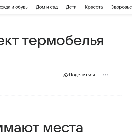
ежда и обувь
Дом и сад
Дети
Красота
Здоровье
ект термобелья
Поделиться
имают места