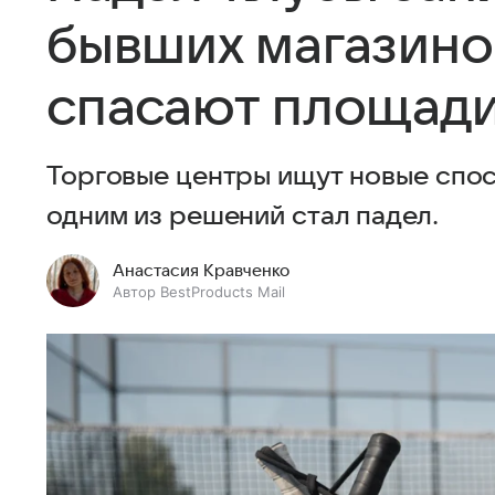
бывших магазинов
спасают площади
Торговые центры ищут новые спос
одним из решений стал падел.
Анастасия Кравченко
Автор BestProducts Mail