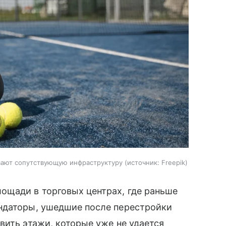
вают сопутствующую инфраструктуру
источник:
Freepik
ощади в торговых центрах, где раньше
ндаторы, ушедшие после перестройки
вить этажи, которые уже не удается