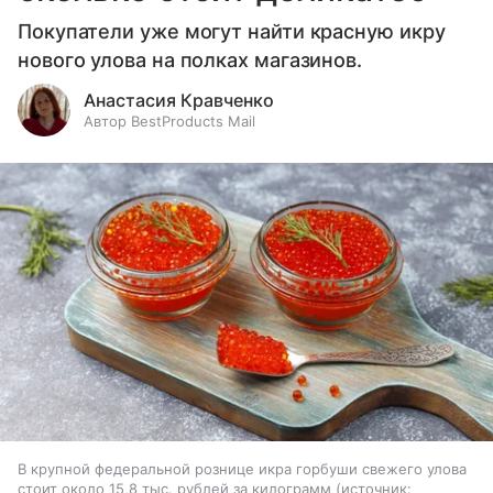
Покупатели уже могут найти красную икру
нового улова на полках магазинов.
Анастасия Кравченко
Автор BestProducts Mail
В крупной федеральной рознице икра горбуши свежего улова
стоит около 15,8 тыс. рублей за килограмм
источник: