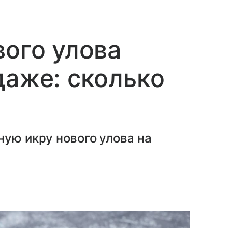
вого улова
даже: сколько
ную икру нового улова на