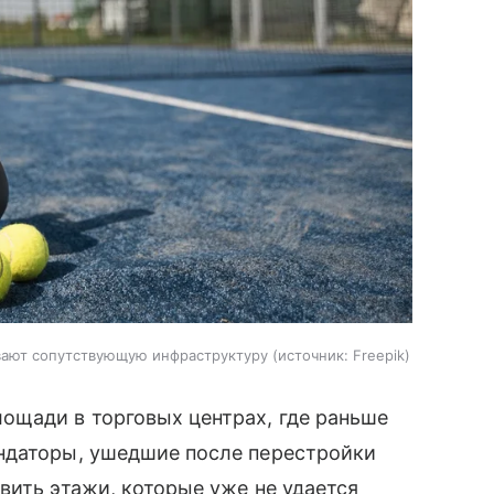
вают сопутствующую инфраструктуру
источник:
Freepik
ощади в торговых центрах, где раньше
ндаторы, ушедшие после перестройки
вить этажи, которые уже не удается