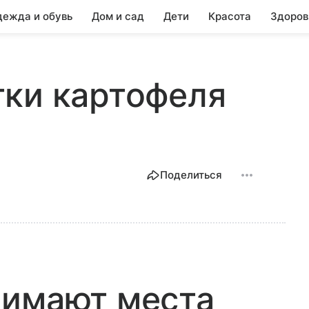
ежда и обувь
Дом и сад
Дети
Красота
Здоров
тки картофеля
Поделиться
нимают места