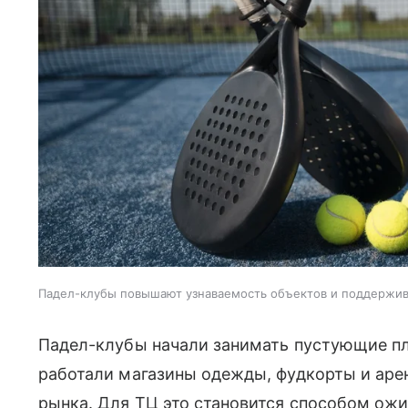
Падел-клубы повышают узнаваемость объектов и поддержи
Падел-клубы начали занимать пустующие пл
работали магазины одежды, фудкорты и аре
рынка. Для ТЦ это становится способом ожи