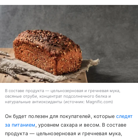
В составе продукта — цельнозерновая и гречневая мука,
овсяные отруби, концентрат подсолнечного белка и
натуральные антиоксиданты
источник:
Magnific.com
Он будет полезен для покупателей, которые
следят
за питанием
, уровнем сахара и весом. В составе
продукта — цельнозерновая и гречневая мука,