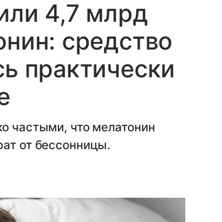
или 4,7 млрд
онин: средство
сь практически
е
о частыми, что мелатонин
рат от бессонницы.