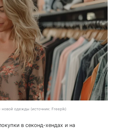
е новой одежды
источник:
Freepik
покупки в секонд-хендах и на