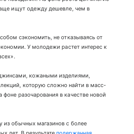
чаще ищут одежду дешевле, чем в
особом сэкономить, не отказываясь от
экономии. У молодежи растет интерес к
всех».
 джинсами, кожаными изделиями,
екций, которую сложно найти в масс-
 фоне разочарования в качестве новой
у из обычных магазинов с более
х лет. В результате
подержанная