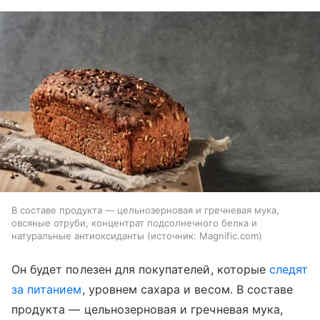
В составе продукта — цельнозерновая и гречневая мука,
овсяные отруби, концентрат подсолнечного белка и
натуральные антиоксиданты
источник:
Magnific.com
Он будет полезен для покупателей, которые
следят
за питанием
, уровнем сахара и весом. В составе
продукта — цельнозерновая и гречневая мука,