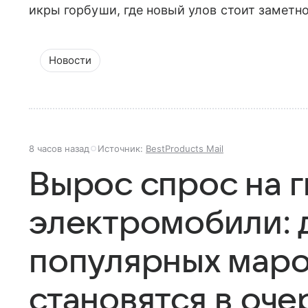
икры горбуши, где новый улов стоит заметн
Новости
8 часов назад
Источник:
BestProducts Mail
Вырос спрос на 
электромобили: 
популярных маро
становятся в оче