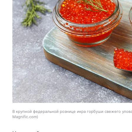
В крупной федеральной рознице икра горбуши свежего улова 
Magnific.com