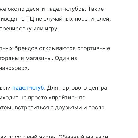
же около десяти падел-клубов. Такие
иводят в ТЦ не случайных посетителей,
тренировку или игру.
адных брендов открываются спортивные
стораны и магазины. Один из
ианозово».
крыли
падел-клуб
. Для торгового центра
иходит не просто «пройтись по
ртом, встретиться с друзьями и после
ак досуговый якорь. Обычный магазин