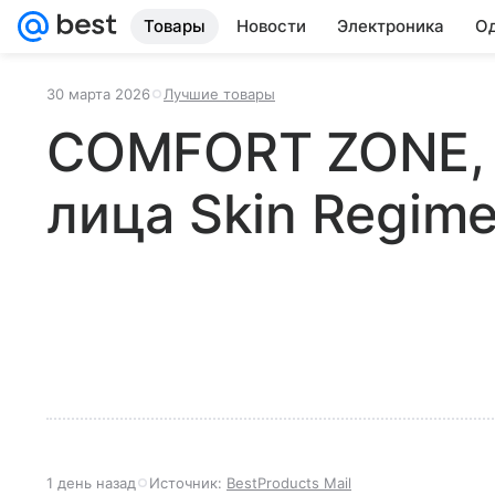
Товары
Новости
Электроника
Од
30 марта 2026
Лучшие товары
COMFORT ZONE, 
лица Skin Regime
1 день назад
Источник:
BestProducts Mail