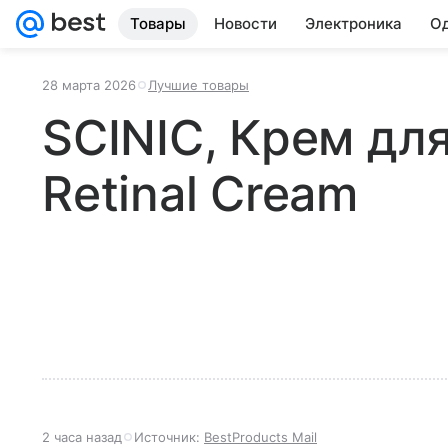
Товары
Новости
Электроника
Од
28 марта 2026
Лучшие товары
SCINIC, Крем для
Retinal Cream
2 часа назад
Источник:
BestProducts Mail