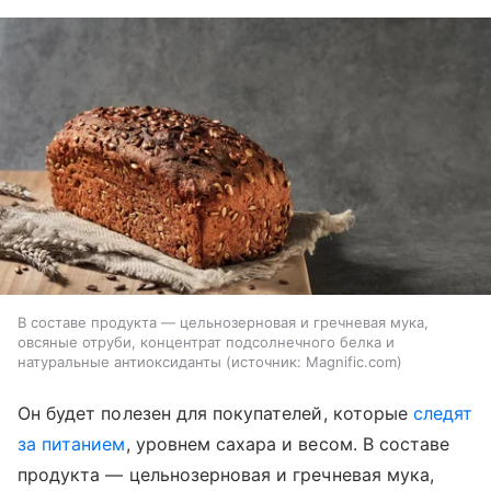
В составе продукта — цельнозерновая и гречневая мука,
овсяные отруби, концентрат подсолнечного белка и
натуральные антиоксиданты
источник:
Magnific.com
Он будет полезен для покупателей, которые
следят
за питанием
, уровнем сахара и весом. В составе
продукта — цельнозерновая и гречневая мука,