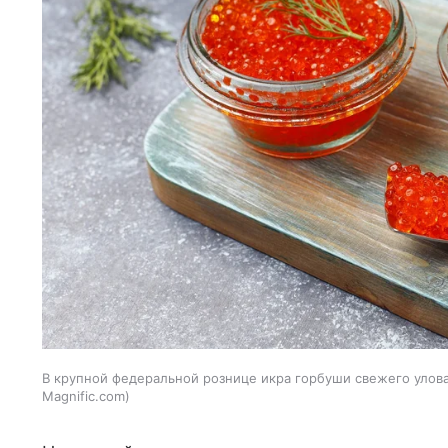
В крупной федеральной рознице икра горбуши свежего улова 
Magnific.com