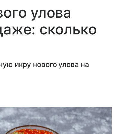
вого улова
даже: сколько
ную икру нового улова на