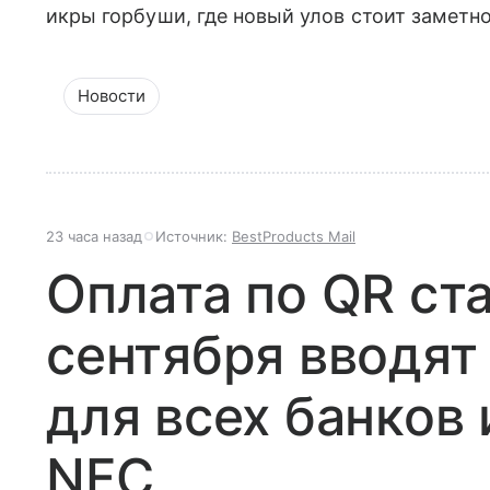
икры горбуши, где новый улов стоит заметн
Новости
23 часа назад
Источник:
BestProducts Mail
Оплата по QR ст
сентября вводят
для всех банков 
NFC