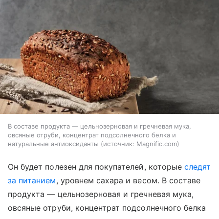
В составе продукта — цельнозерновая и гречневая мука,
овсяные отруби, концентрат подсолнечного белка и
натуральные антиоксиданты
источник:
Magnific.com
Он будет полезен для покупателей, которые
следят
за питанием
, уровнем сахара и весом. В составе
продукта — цельнозерновая и гречневая мука,
овсяные отруби, концентрат подсолнечного белка