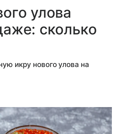
вого улова
даже: сколько
ную икру нового улова на