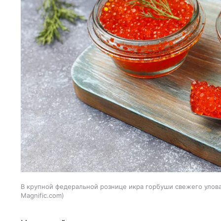
В крупной федеральной рознице икра горбуши свежего улова 
Magnific.com